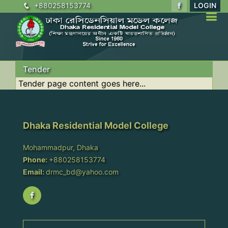
+880258153774
LOGIN
Tender
Tender page content goes here...
Dhaka Residential Model College
Mohammadpur, Dhaka
Phone:
+880258153774
Email:
drmc_bd@yahoo.com