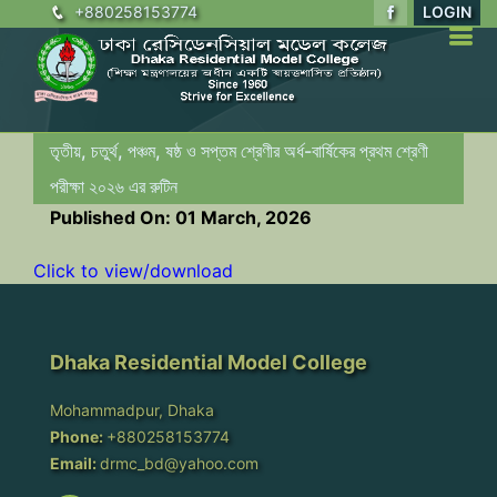
+880258153774
LOGIN
তৃতীয়, চতুর্থ, পঞ্চম, ষষ্ঠ ও সপ্তম শ্রেণীর অর্ধ-বার্ষিকের প্রথম শ্রেণী
পরীক্ষা ২০২৬ এর রুটিন
Published On: 01 March, 2026
Click to view/download
Dhaka Residential Model College
Mohammadpur, Dhaka
Phone:
+880258153774
Email:
drmc_bd@yahoo.com