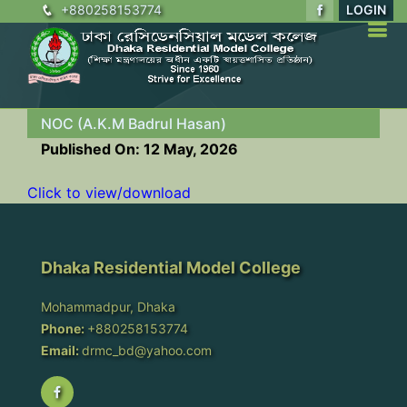
+880258153774
LOGIN
NOC (A.K.M Badrul Hasan)
Published On: 12 May, 2026
Click to view/download
Dhaka Residential Model College
Mohammadpur, Dhaka
Phone:
+880258153774
Email:
drmc_bd@yahoo.com