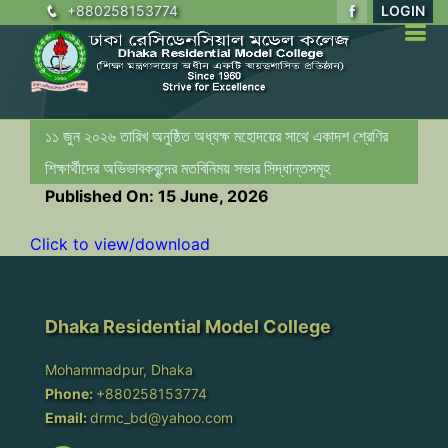
+880258153774
LOGIN
১১ জুন ২০২৬ তারিখ অনুষ্ঠিত অধ্যক্ষ মহোদয়ের সাথে একাদশ শ্রেণির
শিক্ষার্থীদের অভিভাবকবৃন্দের মতবিনিময় সভার সিদ্ধান্তসমূহ
Published On: 15 June, 2026
Click to view/download
Dhaka Residential Model College
Mohammadpur, Dhaka
Phone:
+880258153774
Email:
drmc_bd@yahoo.com