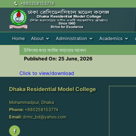
+880258153774
Home
About
Administration
Academics
চিকিৎসার জন্য মানবিক সাহায্যের আবেদন
Published On: 25 June, 2026
Click to view/download
Dhaka Residential Model College
Mohammadpur, Dhaka
Phone:
+880258153774
Email:
drmc_bd@yahoo.com