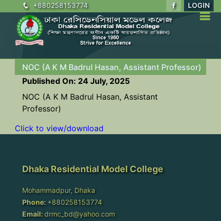
+880258153774
LOGIN
NOC (A K M Badrul Hasan, Assistant Professor)
Published On: 24 July, 2025
NOC (A K M Badrul Hasan, Assistant
Professor)
Click to view/download
Dhaka Residential Model College
Mohammadpur, Dhaka
Phone:
+880258153774
Email:
drmc_bd@yahoo.com